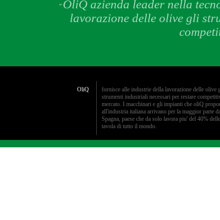
OliQ azienda leader nella tecno
"
lavorazione delle olive gli str
competit
OliQ
fornisce alle industrie della lavorazione delle olive g
strumenti industriali necessari per restare competiti
mercato. I macchinari e gli impianti che oliQ propo
all'industria italiana arrivano per la maggior parte d
Spagna, paese che da solo lavora piu' del 40% delle
tavola di tutto il mondo.